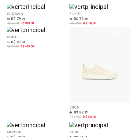
30%
37%
OFF
OFF
GUSTAVO
FILIPE
R$ 79
R$ 79
5
x
,80
5
x
,80
R$ 569,00
R$ 399,00
R$ 629,00
R$ 399,00
27%
40%
OFF
OFF
CONTI
R$ 87
5
x
,80
R$ 599,00
R$ 439,00
EGON
R$ 87
4
x
,25
R$ 579,00
R$ 349,00
20%
30%
OFF
OFF
MAYCON
RONI
R$ 79
R$ 74