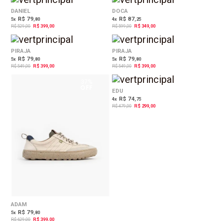
25%
42%
OFF
OFF
DANIEL
DOCA
R$ 79
R$ 87
5
x
,80
4
x
,25
R$ 529,00
R$ 399,00
R$ 599,00
R$ 349,00
27%
27%
OFF
OFF
PIRAJA
PIRAJA
R$ 79
R$ 79
5
x
,80
5
x
,80
R$ 549,00
R$ 399,00
R$ 549,00
R$ 399,00
37%
38%
OFF
OFF
EDU
R$ 74
4
x
,75
R$ 479,00
R$ 299,00
ADAM
R$ 79
5
x
,80
R$ 629,00
R$ 399,00