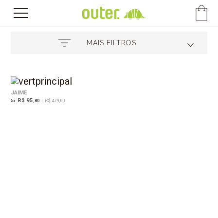
MAIS FILTROS
JAIME
R$ 95
5
x
,80
|
R$ 479,00