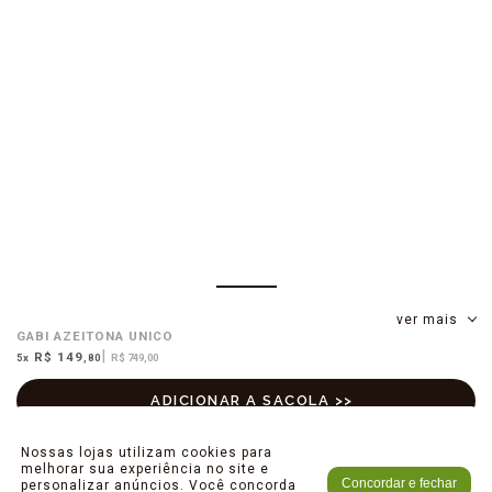
ver mais
GABI AZEITONA UNICO
R$ 149
5
x
,80
R$ 749,00
Nossas lojas utilizam cookies para
melhorar sua experiência no site e
Concordar e fechar
personalizar anúncios. Você concorda