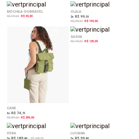
50%
23%
OFF
OFF
MOCHILA-DOBRAVEL
OLALA
R$ 199,00
R$ 99,00
R$ 99
2
x
,50
R$ 259,00
R$ 199,00
25%
24%
OFF
OFF
SASHA
R$ 169,00
R$ 129,00
CANE
R$ 74
4
x
,75
R$ 399,00
R$ 299,00
29%
OFF
VERA
LUCIANA
R$ 189
R$ 99
5
x
,80
|
R$ 949,00
5
x
,80