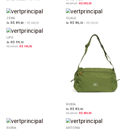
R$ 699,00
R$ 499,00
ZENA
OLALA
R$ 89
R$ 86
5
x
,80
|
R$ 449,00
3
x
,33
|
R$ 259,00
26%
29%
OFF
OFF
LIPE
R$ 99
2
x
,50
R$ 269,00
R$ 199,00
RUBIA
R$ 83
3
x
,00
R$ 349,00
R$ 249,00
29%
28%
OFF
OFF
RUBIA
ANTONIA