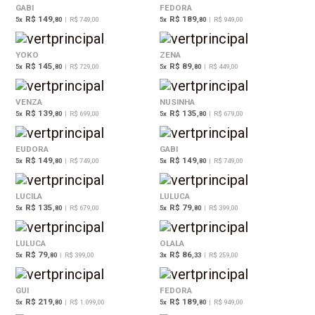
GABI
FEDORA
R$ 149
R$ 189
5
x
,80
|
R$ 749,00
5
x
,80
|
R$ 949,00
YOKO
ZENA
R$ 145
R$ 89
5
x
,80
|
R$ 729,00
5
x
,80
|
R$ 449,00
VENZA
NUSINHA
R$ 139
R$ 135
5
x
,80
|
R$ 699,00
5
x
,80
|
R$ 679,00
EUDORA
GABI
R$ 149
R$ 149
5
x
,80
|
R$ 749,00
5
x
,80
|
R$ 749,00
LUCILA
LULUCA
R$ 135
R$ 79
5
x
,80
|
R$ 679,00
5
x
,80
|
R$ 399,00
LULUCA
OLALA
R$ 79
R$ 86
5
x
,80
|
R$ 399,00
3
x
,33
|
R$ 259,00
GUI
FEDORA
R$ 219
R$ 189
5
x
,80
|
R$ 1.099,00
5
x
,80
|
R$ 949,00