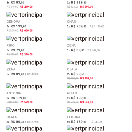
R$ 83
R$ 119
3
x
,00
5
x
,80
R$ 349,00
R$ 249,00
R$ 829,00
R$ 599,00
22%
OFF
GENOVA
CHAS
R$ 139
R$ 239
5
x
,80
5
x
,80
|
R$ 1.199,00
R$ 899,00
R$ 699,00
20%
OFF
PIPO
ZENA
R$ 79
R$ 89
5
x
,80
5
x
,80
|
R$ 449,00
R$ 499,00
R$ 399,00
23%
OFF
ZENA
OLALA
R$ 89
R$ 99
5
x
,80
|
R$ 449,00
2
x
,50
R$ 259,00
R$ 199,00
28%
30%
OFF
OFF
ANTONIA
ATLAS
R$ 119
R$ 109
5
x
,80
5
x
,80
R$ 829,00
R$ 599,00
R$ 779,00
R$ 549,00
OLALA
FEDORA
R$ 86
R$ 189
3
x
,33
|
R$ 259,00
5
x
,80
|
R$ 949,00