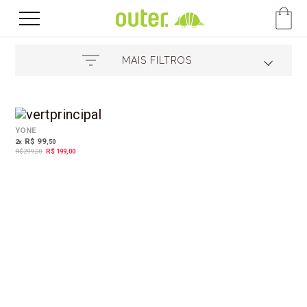
MAIS FILTROS
33%
OFF
YONE
R$ 99
2
x
,50
R$ 299,00
R$ 199,00