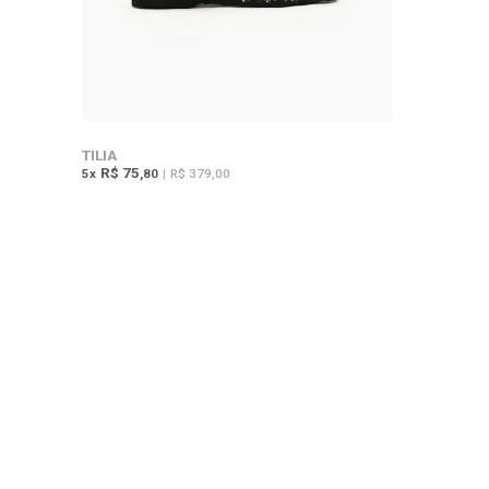
TILIA
R$ 75
5
x
,80
|
R$ 379,00