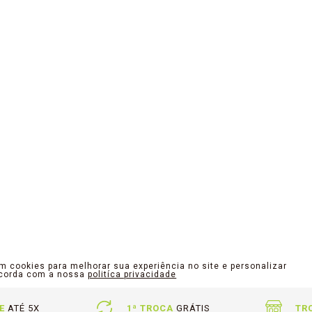
am cookies para melhorar sua experiência no site e personalizar
ncorda com a nossa
politíca privacidade
E
ATÉ 5X
1ª TROCA
GRÁTIS
TR