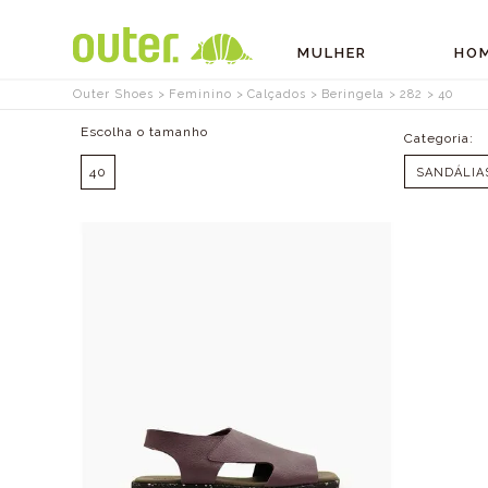
MULHER
HO
Outer Shoes
Feminino
Calçados
Beringela
282
40
Tamanhos
40
SANDÁLIA