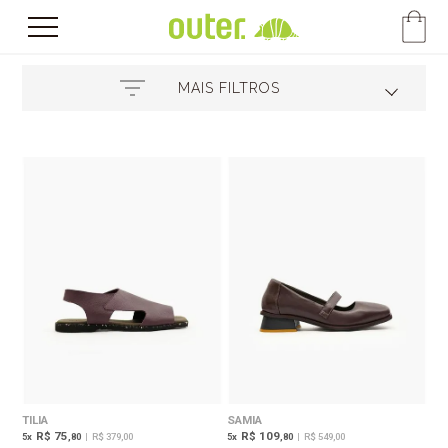
MAIS FILTROS
TILIA
SAMIA
R$ 75
R$ 109
5
x
,80
|
R$ 379,00
5
x
,80
|
R$ 549,00