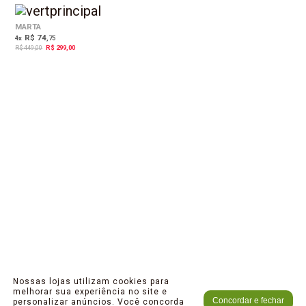
33%
OFF
MARTA
R$ 74
4
x
,75
R$ 449,00
R$ 299,00
Nossas lojas utilizam cookies para
melhorar sua experiência no site e
Concordar e fechar
personalizar anúncios. Você concorda