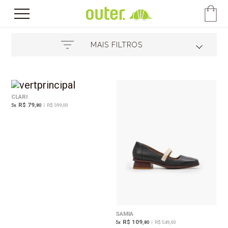
MAIS FILTROS
CLARI
R$ 79
5
x
,80
|
R$ 399,00
SAMIA
R$ 109
5
x
,80
|
R$ 549,00