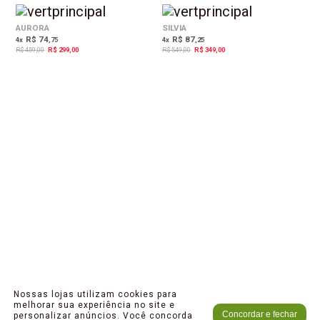
35%
36%
OFF
OFF
AURORA
SILVIA
R$ 74
R$ 87
4
x
,75
4
x
,25
R$ 459,00
R$ 299,00
R$ 549,00
R$ 349,00
Nossas lojas utilizam cookies para
melhorar sua experiência no site e
Concordar e fechar
personalizar anúncios. Você concorda