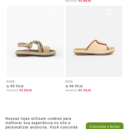
R$ 379,00
R$ 299,00
26%
43%
OFF
OFF
DONI
DIZA
R$ 93
R$ 99
3
x
,00
2
x
,50
R$ 379,00
R$ 279,00
R$ 349,00
R$ 199,00
Nossas lojas utilizam cookies para
melhorar sua experiência no site e
Concordar e fechar
personalizar anúncios. Você concorda