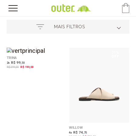
MAIS FILTROS
33%
21%
OFF
OFF
TRINA
R$ 99
2
x
,50
R$ 299,00
R$ 199,00
WILLOW
R$ 74
4
x
,75