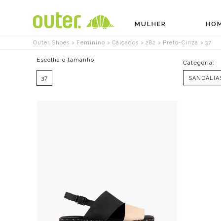
MULHER
HO
Outer Shoes
Feminino
Calçados
282
Preto-Cinza
37
Tamanhos
37
SANDÁLIA