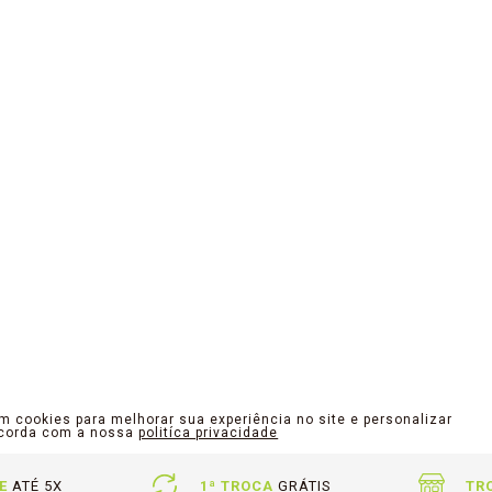
am cookies para melhorar sua experiência no site e personalizar
ncorda com a nossa
politíca privacidade
E
ATÉ 5X
1ª TROCA
GRÁTIS
TR