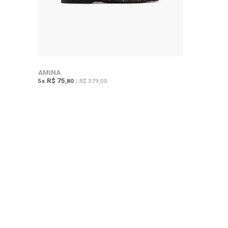
AMINA
R$ 75
5
x
,80
|
R$ 379,00