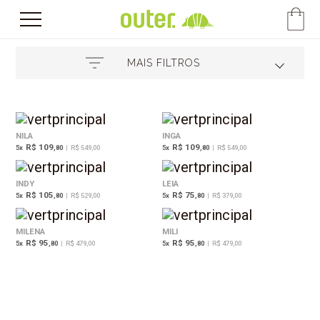
MAIS FILTROS
NILA
INGA
R$ 109
R$ 109
5
x
,80
|
R$ 549,00
5
x
,80
|
R$ 549,00
INDY
LEIA
R$ 105
R$ 75
5
x
,80
|
R$ 529,00
5
x
,80
|
R$ 379,00
MILENA
MILI
R$ 95
R$ 95
5
x
,80
|
R$ 479,00
5
x
,80
|
R$ 479,00