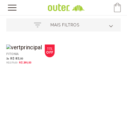
MAIS FILTROS
11%
OFF
FITONIA
R$ 83
3
x
,00
R$ 279,00
R$ 249,00