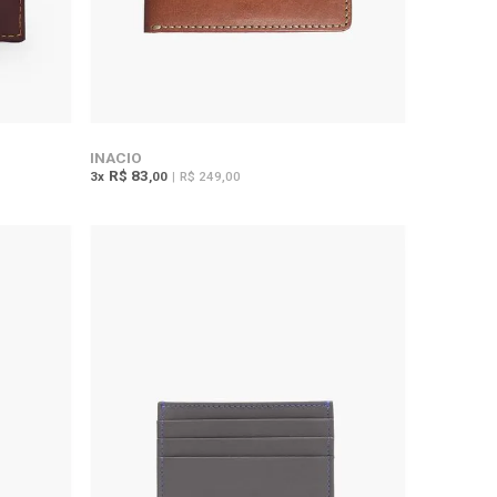
INACIO
R$ 83
3
x
,00
|
R$ 249,00