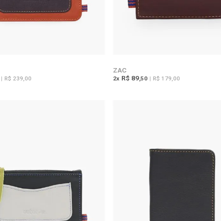
ZAC
R$ 89
|
R$ 239,00
2
x
,50
|
R$ 179,00