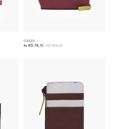
OASIS
R$ 74
4
x
,75
|
R$ 299,00