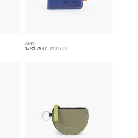
ANIS
R$ 79
3
x
,67
|
R$ 239,00