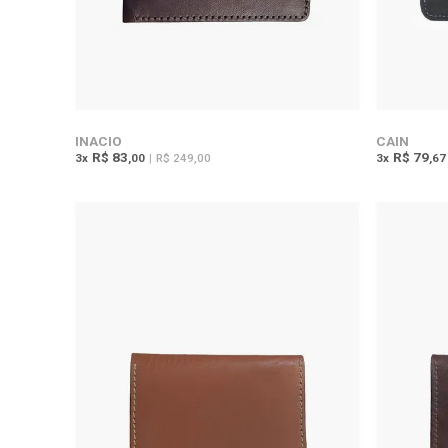
INACIO
CAIN
R$ 83
R$ 79
3
x
,00
|
R$ 249,00
3
x
,67