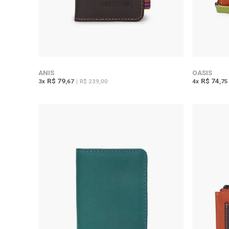
ANIS
OASIS
R$ 79
R$ 74
3
x
,67
|
R$ 239,00
4
x
,75