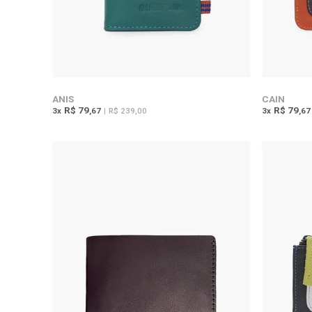
ANIS
CAIN
R$ 79
R$ 79
3
x
,67
|
R$ 239,00
3
x
,67