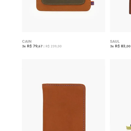
CAIN
SAUL
R$ 79
R$ 83
3
x
,67
|
R$ 239,00
3
x
,00