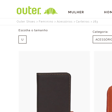
MULHER
HO
Outer Shoes
Feminino
Acessórios
Carteiras
283
Tamanhos
U
ACESSÓRI
OFF