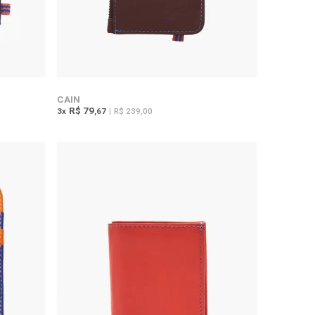
CAIN
R$ 79
3
x
,67
|
R$ 239,00