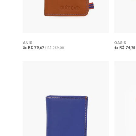
ANIS
OASIS
R$ 79
R$ 74
3
x
,67
|
R$ 239,00
4
x
,75