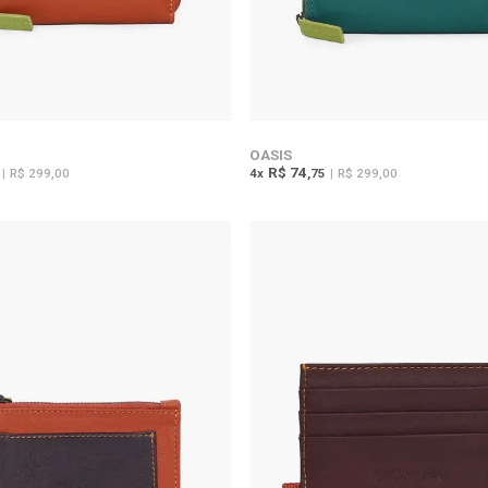
OASIS
R$ 74
|
R$ 299,00
4
x
,75
|
R$ 299,00