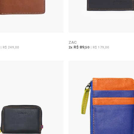
ZAC
R$ 89
|
R$ 249,00
2
x
,50
|
R$ 179,00