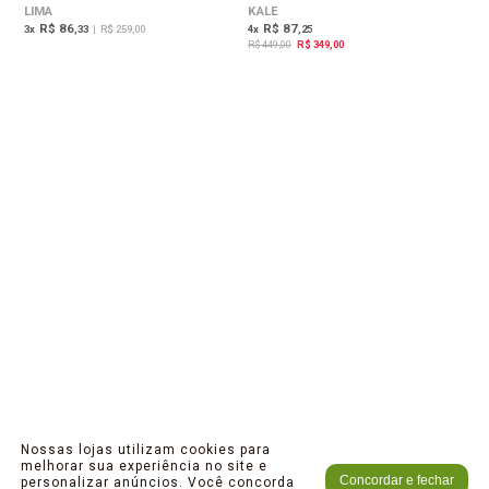
OFF
LIMA
KALE
R$ 86
R$ 87
3
x
,33
|
R$ 259,00
4
x
,25
R$ 449,00
R$ 349,00
Nossas lojas utilizam cookies para
melhorar sua experiência no site e
Concordar e fechar
personalizar anúncios. Você concorda