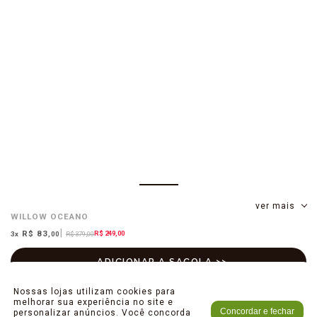
ver mais
WILLOW
OCEANO
R$ 83
R$ 249,00
3
x
,00
R$ 379,00
Nossas lojas utilizam cookies para
melhorar sua experiência no site e
Concordar e fechar
personalizar anúncios. Você concorda