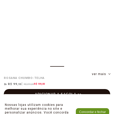
ver mais
ROSANA
CHUMBO-TELHA
R$ 99
R$ 199,00
2
x
,50
R$ 299,00
Nossas lojas utilizam cookies para
melhorar sua experiência no site e
Concordar e fechar
personalizar anúncios. Você concorda