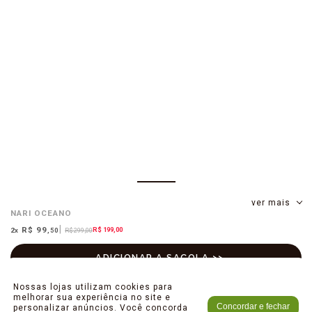
ver mais
NARI
OCEANO
R$ 99
R$ 199,00
2
x
,50
R$ 299,00
Nossas lojas utilizam cookies para
melhorar sua experiência no site e
Concordar e fechar
personalizar anúncios. Você concorda