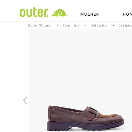
MULHER
HO
Outer Shoes
Feminino
Calçados
Casuai