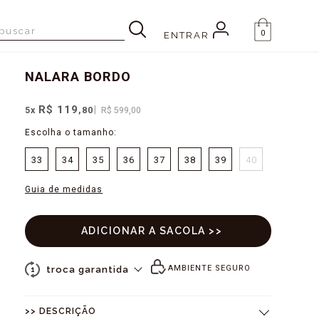
0
ENTRAR
NALARA
BORDO
R$ 119
5
x
,80
R$ 599,00
33
34
35
36
37
38
39
40
Guia de medidas
AMBIENTE SEGURO
troca garantida
1
>> DESCRIÇÃO