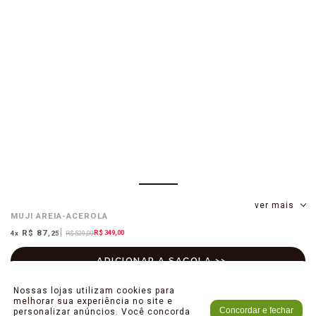
ver mais
MUJI
AREIA-ACEROLA
R$ 87
R$ 349,00
4
x
,25
R$ 529,00
Nossas lojas utilizam cookies para
melhorar sua experiência no site e
Concordar e fechar
personalizar anúncios. Você concorda