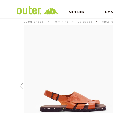
MULHER
HO
Outer Shoes
Feminino
Calçados
Rasteir