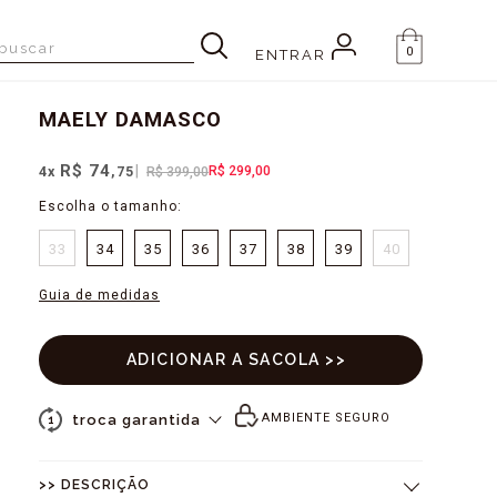
0
ENTRAR
MAELY
DAMASCO
R$ 74
R$ 299,00
4
x
,75
R$ 399,00
33
34
35
36
37
38
39
40
Guia de medidas
AMBIENTE SEGURO
troca garantida
1
>> DESCRIÇÃO