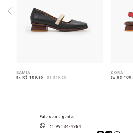
SAMIA
CORA
R$ 109
R$ 109
5
x
,80
|
R$ 549,00
5
x
Fale com a gente:
99134-4984
21