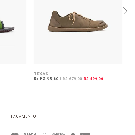
TEXAS
A
R$ 99
5
x
,80
|
R$ 679,00
R$ 499,00
4
x
PAGAMENTO