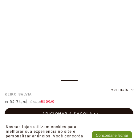
ver mais
KEIKO
SALVIA
R$ 74
R$ 299,00
4
x
,75
R$ 549,00
Nossas lojas utilizam cookies para
melhorar sua experiência no site e
Concordar e fechar
personalizar anúncios. Você concorda