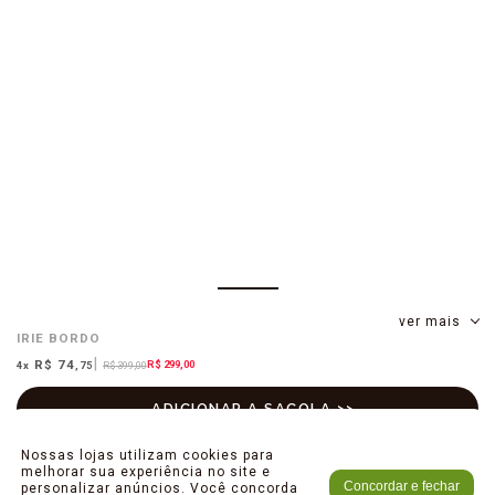
ver mais
IRIE
BORDO
R$ 74
R$ 299,00
4
x
,75
R$ 399,00
Nossas lojas utilizam cookies para
melhorar sua experiência no site e
Concordar e fechar
personalizar anúncios. Você concorda