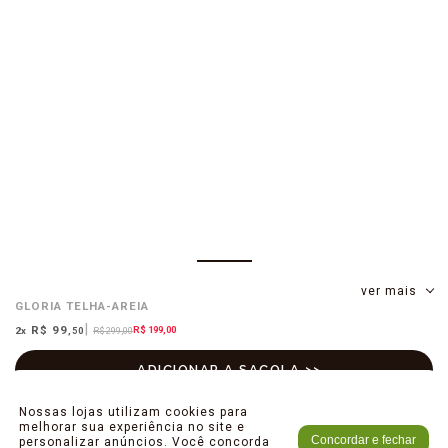
ver mais
GLORIA
TELHA-AREIA
R$ 99
R$ 199,00
2
x
,50
R$ 299,00
Nossas lojas utilizam cookies para
melhorar sua experiência no site e
Concordar e fechar
personalizar anúncios. Você concorda