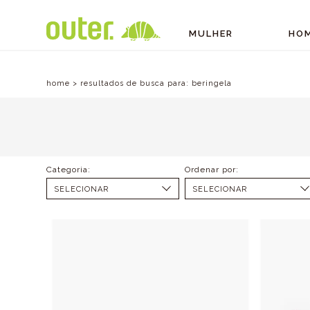
MULHER
HO
home
>
resultados de busca para:
beringela
SELECIONAR
SELECIONAR
ALL SHOES (4)
MENOR PREÇO
ALL ACESSÓRIOS (3)
MAIOR PREÇO
SAPATILHAS (1)
ALTOS (2)
BOTAS (1)