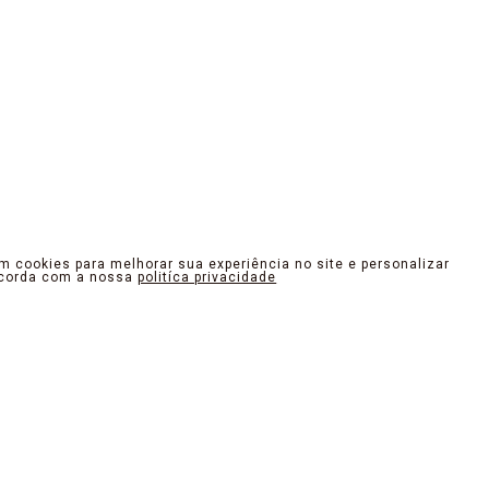
am cookies para melhorar sua experiência no site e personalizar
ncorda com a nossa
politíca privacidade
OUTER. DESIGN QUE INSPIRA
como arte. Desde o traçado e recortes dos modelos até os m
e o olhar e promovam uma experiência inesquecível no toque e
tempo da cidade, resgatando sua autenticidade. Nossos produto