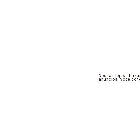
Nossas lojas utiliz
anúncios. Você co
Pensamos, projetamos e criamos produtos 
a ótica do contempla neo, que instigu
propósito, promovemos seu equilíbrio no 