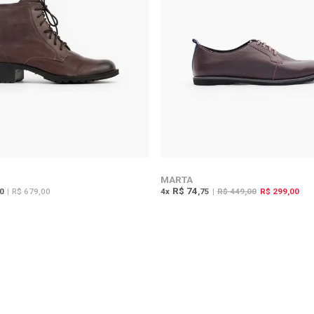
MARTA
R$ 74
80
|
R$ 679,00
4
x
,75
|
R$ 449,00
R$ 299,00