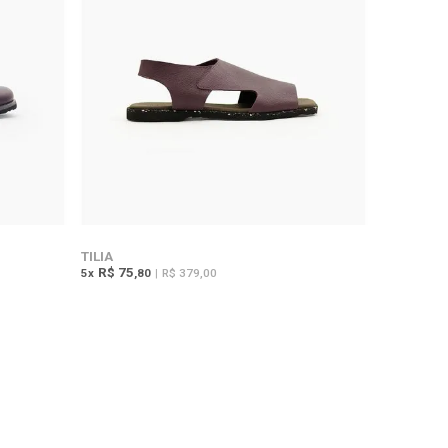
TILIA
R$ 75
5
x
,80
|
R$ 379,00