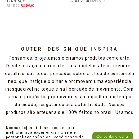
R$ 74
R$ 75
4
x
,75
5
x
,80
|
R$ 379,00
R$ 449,00
R$ 299,00
OUTER. DESIGN QUE INSPIRA
Pensamos, projetamos e criamos produtos como arte.
Desde o traçado e recortes dos modelos até os menores
detalhes, são todos pensados sobre a ótica do contempla
neo, que instigue o olhar e promovam uma experiência
inesquecível no toque e na liberdade de movimento. Com
alma e propósito, promovemos seu equilíbrio no tempo
da cidade, resgatando sua autenticidade. Nossos
produtos são artesanais e 100% feitos no brasil. Usamos
o couro autêntico e verdadeiro com o mínimo de
imperfeições. Acreditamos que sua textura e marcas
Nossas lojas utilizam cookies para
melhorar sua experiência no site e
naturais devem ser valorizadas pois contam sua história.
Concordar e fechar
personalizar anúncios. Você concorda