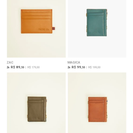
ZAC
MAGICA
R$ 89
R$ 99
2
x
,50
|
R$ 179,00
2
x
,50
|
R$ 199,00