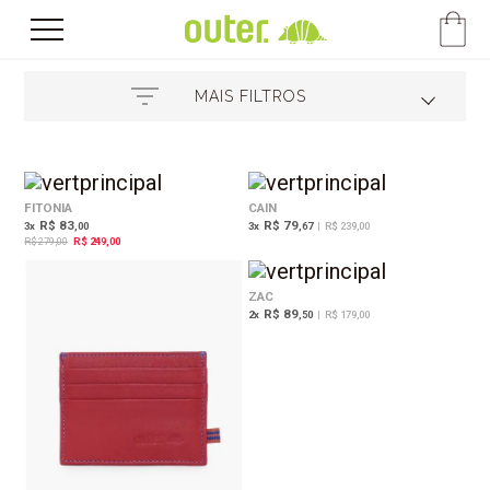
MAIS FILTROS
11%
OFF
FITONIA
CAIN
R$ 83
R$ 79
3
x
,00
3
x
,67
|
R$ 239,00
R$ 279,00
R$ 249,00
ZAC
R$ 89
2
x
,50
|
R$ 179,00