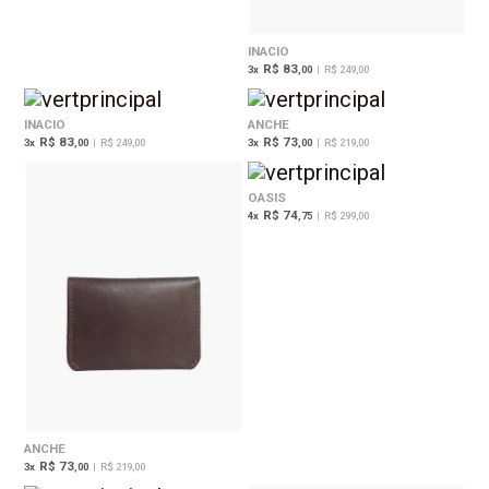
INACIO
R$ 83
3
x
,00
|
R$ 249,00
INACIO
ANCHE
R$ 83
R$ 73
3
x
,00
|
R$ 249,00
3
x
,00
|
R$ 219,00
OASIS
R$ 74
4
x
,75
|
R$ 299,00
ANCHE
R$ 73
3
x
,00
|
R$ 219,00