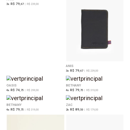
R$ 79
3
x
,67
|
R$ 239,00
ANIS
R$ 79
3
x
,67
|
R$ 239,00
OASIS
BETHANY
R$ 74
R$ 79
4
x
,75
|
R$ 299,00
4
x
,75
|
R$ 319,00
BETHANY
ZAC
R$ 79
R$ 89
4
x
,75
|
R$ 319,00
2
x
,50
|
R$ 179,00