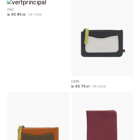
ZAC
R$ 89
2
x
,50
|
R$ 179,00
CAIN
R$ 79
3
x
,67
|
R$ 239,00