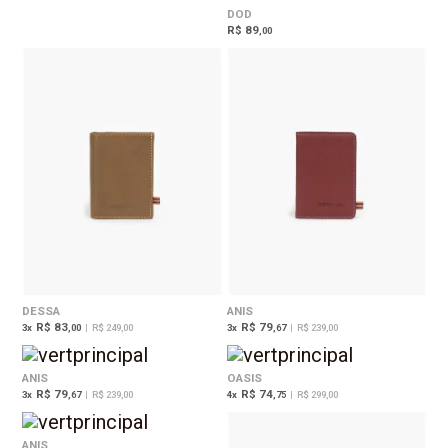
DOD
R$ 89
,00
DESSA
ANIS
R$ 83
R$ 79
3
x
,00
|
R$ 249,00
3
x
,67
|
R$ 239,00
ANIS
OASIS
R$ 79
R$ 74
3
x
,67
|
R$ 239,00
4
x
,75
|
R$ 299,00
ANIS