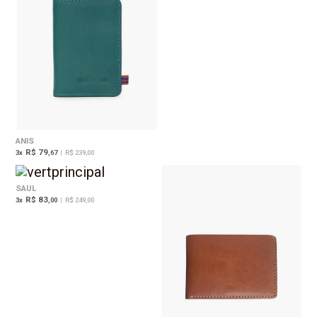
ANIS
R$ 79
3
x
,67
|
R$ 239,00
SAUL
R$ 83
3
x
,00
|
R$ 249,00