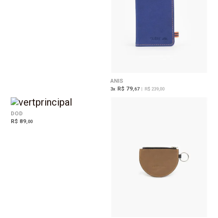
ANIS
R$ 79
3
x
,67
|
R$ 239,00
DOD
R$ 89
,00