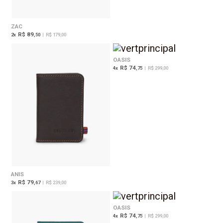
ZAC
R$ 89
2
x
,50
|
R$ 179,00
OASIS
R$ 74
4
x
,75
|
R$ 299,00
ANIS
R$ 79
3
x
,67
|
R$ 239,00
OASIS
R$ 74
4
x
,75
|
R$ 299,00