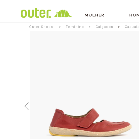
MULHER
HO
Outer Shoes
Feminino
Calçados
Casuai