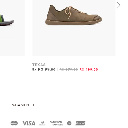
TEXAS
A
R$ 99
5
x
,80
|
R$ 679,00
R$ 499,00
5
x
PAGAMENTO