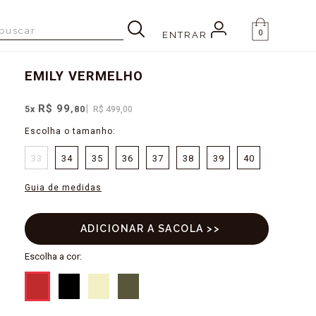
0
ENTRAR
EMILY
VERMELHO
R$ 99
5
x
,80
R$ 499,00
33
34
35
36
37
38
39
40
Guia de medidas