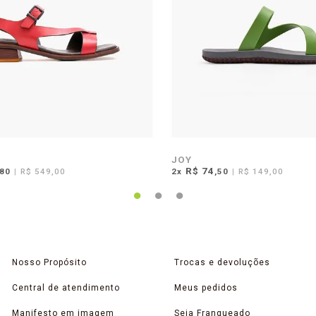
JOY
R$ 74
,80
|
R$ 549,00
2
x
,50
|
R$ 149,00
Nosso Propósito
Trocas e devoluções
Central de atendimento
Meus pedidos
Manifesto em imagem
Seja Franqueado