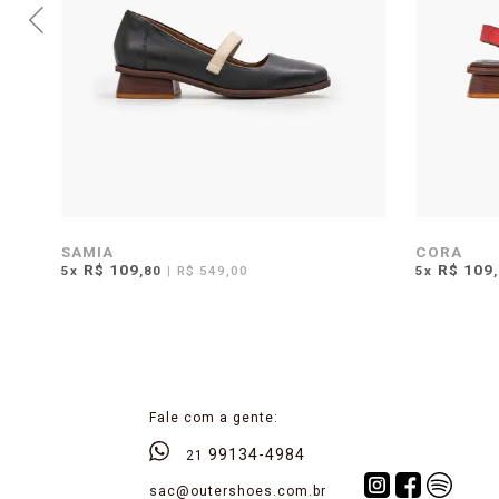
SAMIA
CORA
R$ 109
R$ 109
5
x
,80
|
R$ 549,00
5
x
Fale com a gente:
99134-4984
21
sac@outershoes.com.br