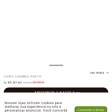
ver mais
CONTI
CHUMBO-PRETO
R$ 87
R$ 439,00
5
x
,80
R$ 599,00
Nossas lojas utilizam cookies para
melhorar sua experiência no site e
Concordar e fechar
personalizar anúncios. Você concorda