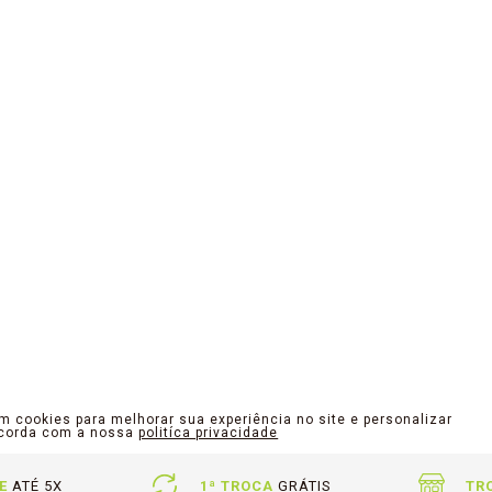
am cookies para melhorar sua experiência no site e personalizar
ncorda com a nossa
politíca privacidade
E
ATÉ 5X
1ª TROCA
GRÁTIS
TR