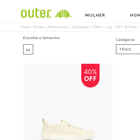
MULHER
HO
Outer Shoes
Masculino
Calçados
Tênis
44
Off-White
Tamanhos
44
TÊNIS
40%
OFF