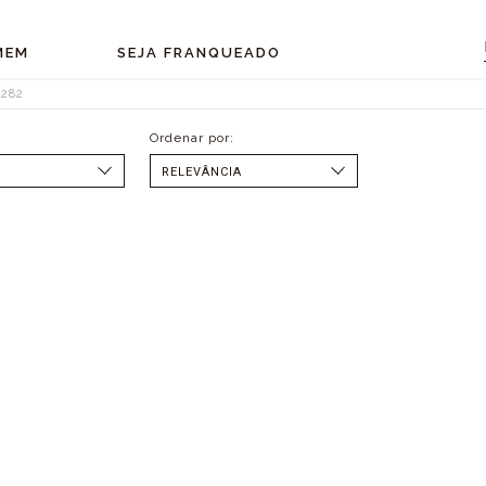
MEM
SEJA FRANQUEADO
282
SELECIONAR
MENOR PREÇO
MAIOR PREÇO