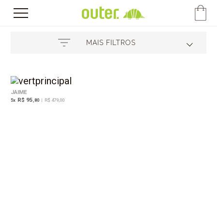
MAIS FILTROS
JAIME
R$ 95
5
x
,80
|
R$ 479,00