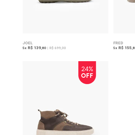
JOEL
FRED
R$ 139
R$ 155
5
x
,80
|
R$ 699,00
5
x
,
24%
OFF