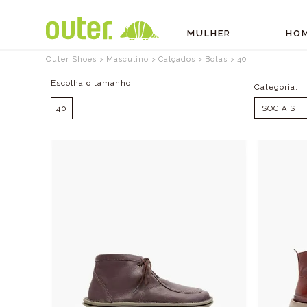
MULHER
HO
Outer Shoes
Masculino
Calçados
Botas
40
Tamanhos
40
SOCIAIS
TÊNIS