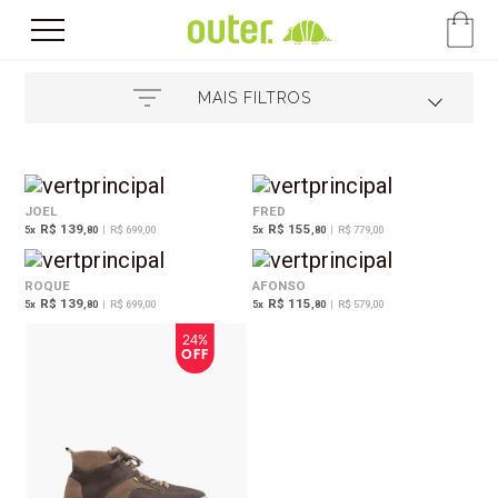
MAIS FILTROS
JOEL
FRED
R$ 139
R$ 155
5
x
,80
|
R$ 699,00
5
x
,80
|
R$ 779,00
ROQUE
AFONSO
R$ 139
R$ 115
5
x
,80
|
R$ 699,00
5
x
,80
|
R$ 579,00
24%
OFF