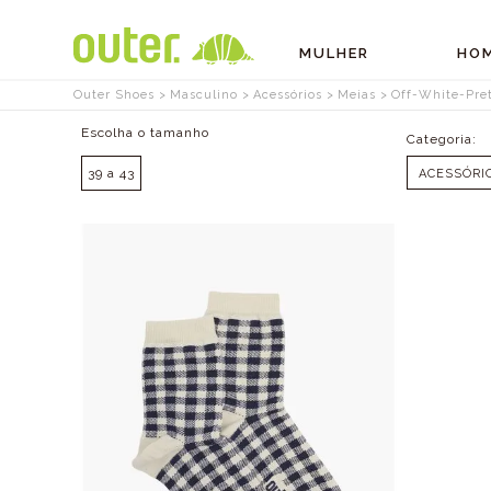
MULHER
HO
Outer Shoes
Masculino
Acessórios
Meias
Off-White-Pre
Tamanhos
39 a 43
ACESSÓRI