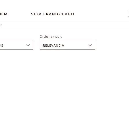
MEM
SEJA FRANQUEADO
to
OS
SELECIONAR
MENOR PREÇO
MAIOR PREÇO