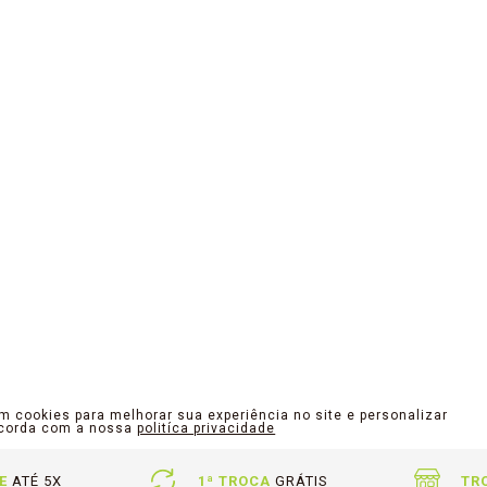
am cookies para melhorar sua experiência no site e personalizar
ncorda com a nossa
politíca privacidade
E
ATÉ 5X
1ª TROCA
GRÁTIS
TR