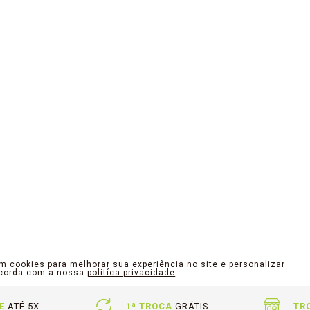
am cookies para melhorar sua experiência no site e personalizar
ncorda com a nossa
politíca privacidade
E
ATÉ 5X
1ª TROCA
GRÁTIS
TR