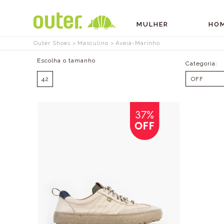
MULHER
HO
Outer Shoes
Masculino
Aveia-Marinho
Tamanhos
42
OFF
37%
OFF