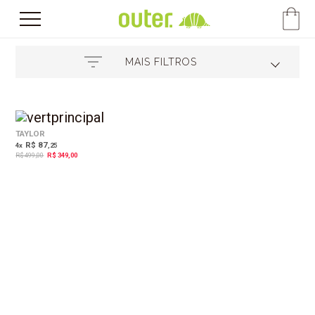
MAIS FILTROS
30%
OFF
TAYLOR
R$ 87
4
x
,25
R$ 499,00
R$ 349,00