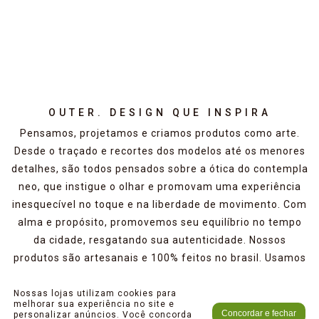
OUTER. DESIGN QUE INSPIRA
Pensamos, projetamos e criamos produtos como arte.
Desde o traçado e recortes dos modelos até os menores
detalhes, são todos pensados sobre a ótica do contempla
neo, que instigue o olhar e promovam uma experiência
inesquecível no toque e na liberdade de movimento. Com
alma e propósito, promovemos seu equilíbrio no tempo
da cidade, resgatando sua autenticidade. Nossos
produtos são artesanais e 100% feitos no brasil. Usamos
o couro autêntico e verdadeiro com o mínimo de
imperfeições. Acreditamos que sua textura e marcas
Nossas lojas utilizam cookies para
melhorar sua experiência no site e
naturais devem ser valorizadas pois contam sua história.
Concordar e fechar
personalizar anúncios. Você concorda