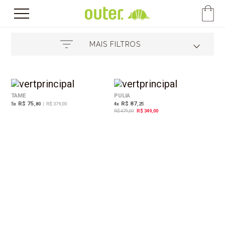
MAIS FILTROS
27%
OFF
TAME
PULIA
R$ 75
R$ 87
5
x
,80
|
R$ 379,00
4
x
,25
R$ 479,00
R$ 349,00