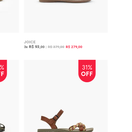
JOICE
R$ 93
3
x
,00
|
R$ 379,00
R$ 279,00
5%
31%
FF
OFF