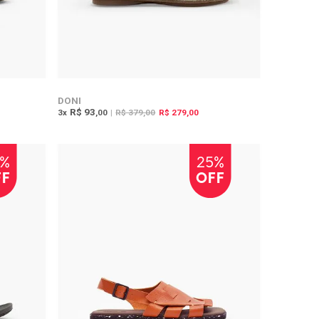
DONI
R$ 93
3
x
,00
|
R$ 379,00
R$ 279,00
3%
25%
FF
OFF