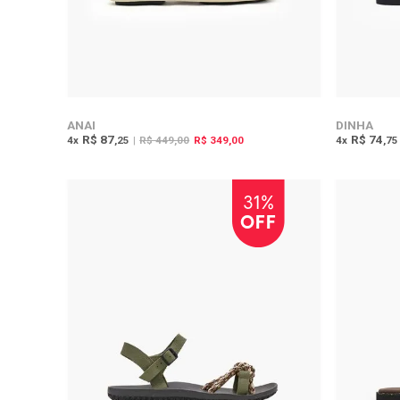
ANAI
DINHA
R$ 87
R$ 74
4
x
,25
|
R$ 449,00
R$ 349,00
4
x
,75
31%
OFF