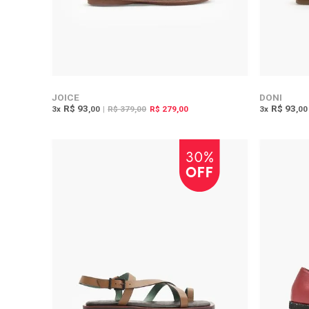
JOICE
DONI
R$ 93
R$ 93
3
x
,00
|
R$ 379,00
R$ 279,00
3
x
,00
30%
OFF