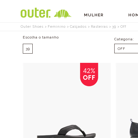
MULHER
HO
Outer Shoes
Feminino
Calçados
Rasteiras
39
Off
Tamanhos
39
OFF
42%
OFF