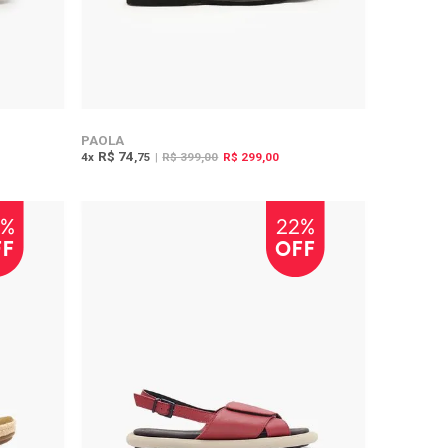
PAOLA
R$ 74
4
x
,75
|
R$ 399,00
R$ 299,00
0%
22%
FF
OFF