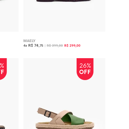
MAELY
R$ 74
4
x
,75
|
R$ 399,00
R$ 299,00
5%
26%
FF
OFF