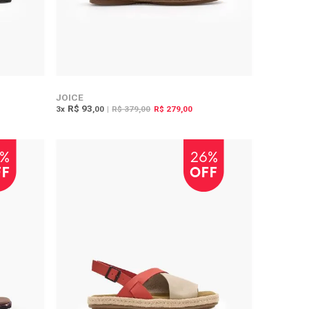
JOICE
R$ 93
3
x
,00
|
R$ 379,00
R$ 279,00
5%
26%
FF
OFF