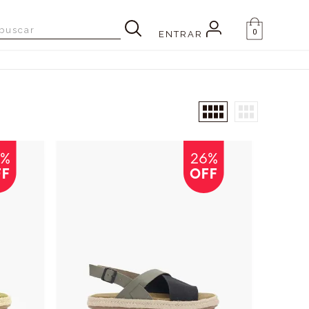
0
ENTRAR
6%
26%
FF
OFF