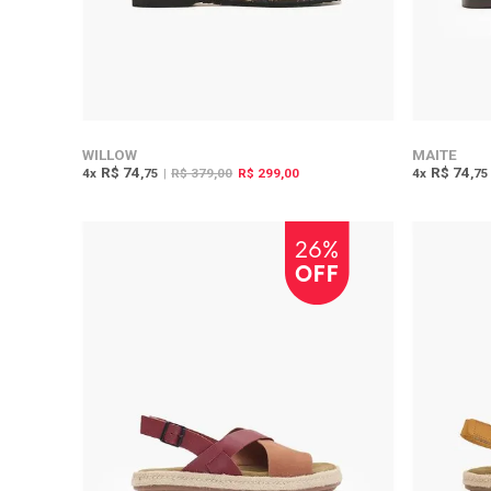
WILLOW
MAITE
R$ 74
R$ 74
4
x
,75
|
R$ 379,00
R$ 299,00
4
x
,75
26%
OFF