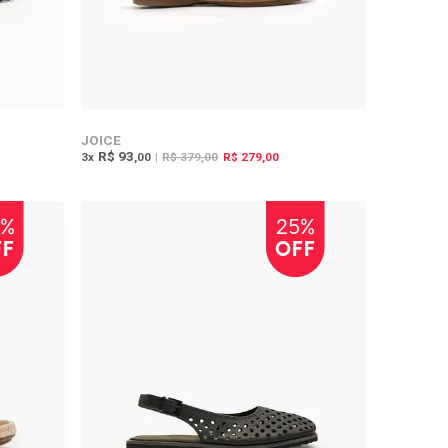
JOICE
R$ 93
3
x
,00
|
R$ 379,00
R$ 279,00
0%
25%
FF
OFF