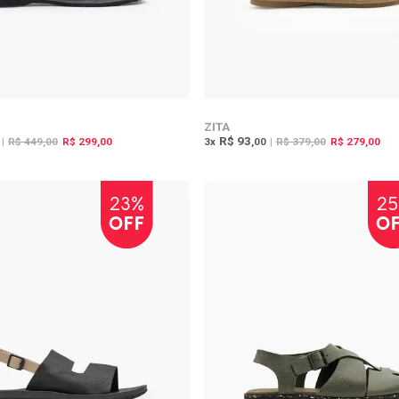
ZITA
R$ 93
|
R$ 449,00
R$ 299,00
3
x
,00
|
R$ 379,00
R$ 279,00
23%
2
OFF
O