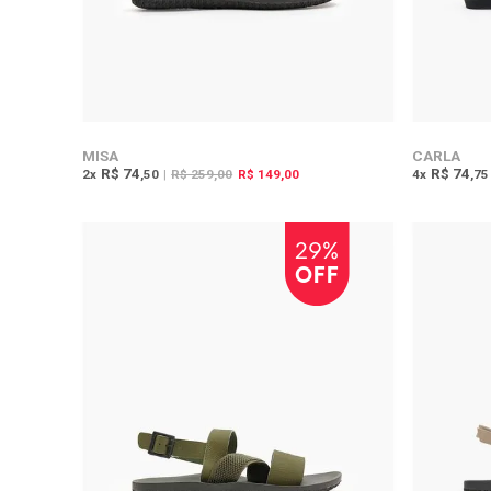
MISA
CARLA
R$ 74
R$ 74
2
x
,50
|
R$ 259,00
R$ 149,00
4
x
,75
29%
OFF