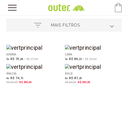
MAIS FILTROS
AMINA
LIMA
R$ 75
R$ 86
5
x
,80
|
R$ 379,00
3
x
,33
|
R$ 259,00
25%
22%
OFF
OFF
INACIA
KALE
R$ 74
R$ 87
4
x
,75
4
x
,25
R$ 399,00
R$ 299,00
R$ 449,00
R$ 349,00