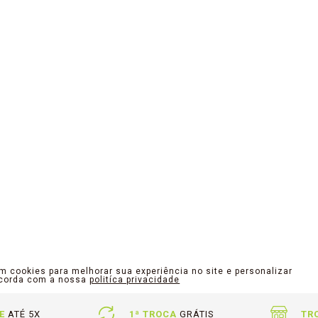
am cookies para melhorar sua experiência no site e personalizar
ncorda com a nossa
politíca privacidade
E
ATÉ 5X
1ª TROCA
GRÁTIS
TR