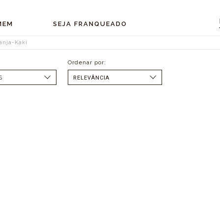
MEM
SEJA FRANQUEADO
anja-Kaki
S
SELECIONAR
MENOR PREÇO
MAIOR PREÇO