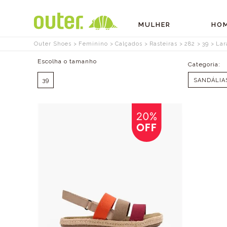
MULHER
HO
Outer Shoes
Feminino
Calçados
Rasteiras
282
39
Lar
Tamanhos
39
SANDÁLIA
OFF
20%
OFF