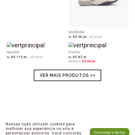
DANDARA
R$ 95
5
x
,80
|
R$ 479,00
27%
OFF
NALARA
FLAVIA
R$ 119
R$ 87
5
x
,80
|
R$ 599,00
4
x
,25
R$ 479,00
R$ 349,00
VER MAIS PRODUTOS
Nossas lojas utilizam cookies para
melhorar sua experiência no site e
Concordar e fechar
personalizar anúncios. Você concorda