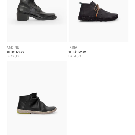
ANDINE
IRINA
5
x
R$ 139,80
5
x
R$ 109,80
R$ 699,00
R$ 549,00