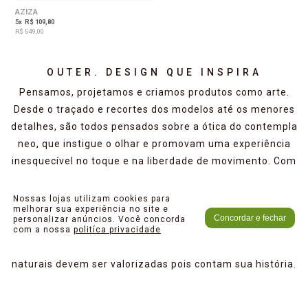
AZIZA
5
x
R$ 109,80
R$ 549,00
OUTER. DESIGN QUE INSPIRA
Pensamos, projetamos e criamos produtos como arte.
Desde o traçado e recortes dos modelos até os menores
detalhes, são todos pensados sobre a ótica do contempla
neo, que instigue o olhar e promovam uma experiência
inesquecível no toque e na liberdade de movimento. Com
alma e propósito, promovemos seu equilíbrio no tempo
da cidade, resgatando sua autenticidade. Nossos
Nossas lojas utilizam cookies para
melhorar sua experiência no site e
produtos são artesanais e 100% feitos no brasil. Usamos
Concordar e fechar
personalizar anúncios. Você concorda
o couro autêntico e verdadeiro com o mínimo de
com a nossa
politíca privacidade
imperfeições. Acreditamos que sua textura e marcas
naturais devem ser valorizadas pois contam sua história.