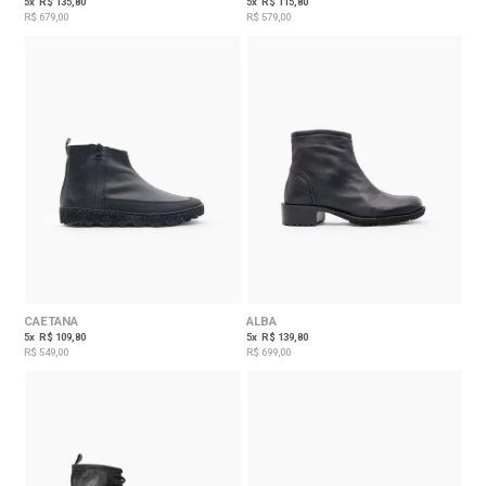
5
x
R$ 135,80
5
x
R$ 115,80
R$ 679,00
R$ 579,00
CAETANA
ALBA
5
x
R$ 109,80
5
x
R$ 139,80
R$ 549,00
R$ 699,00