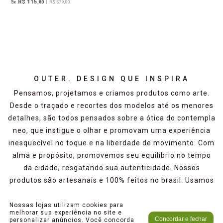
R$ 115
5
x
,80
|
R$ 579,00
OUTER. DESIGN QUE INSPIRA
Pensamos, projetamos e criamos produtos como arte.
Desde o traçado e recortes dos modelos até os menores
detalhes, são todos pensados sobre a ótica do contempla
neo, que instigue o olhar e promovam uma experiência
inesquecível no toque e na liberdade de movimento. Com
alma e propósito, promovemos seu equilíbrio no tempo
da cidade, resgatando sua autenticidade. Nossos
produtos são artesanais e 100% feitos no brasil. Usamos
o couro autêntico e verdadeiro com o mínimo de
imperfeições. Acreditamos que sua textura e marcas
Nossas lojas utilizam cookies para
melhorar sua experiência no site e
naturais devem ser valorizadas pois contam sua história.
Concordar e fechar
personalizar anúncios. Você concorda