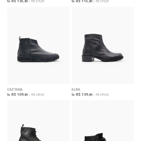
R$ 135
R$ 115
5
x
,80
|
R$ 679,00
5
x
,80
|
R$ 579,00
CAETANA
ALBA
R$ 109
R$ 139
5
x
,80
|
R$ 549,00
5
x
,80
|
R$ 699,00