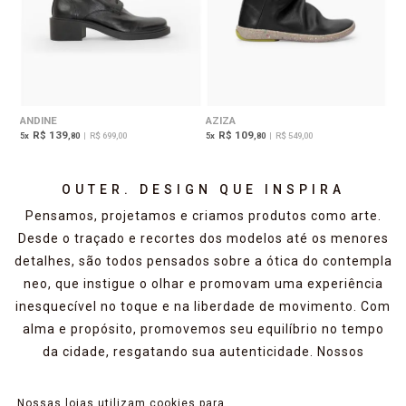
ANDINE
AZIZA
R$ 139
R$ 109
5
x
,80
|
R$ 699,00
5
x
,80
|
R$ 549,00
OUTER. DESIGN QUE INSPIRA
Pensamos, projetamos e criamos produtos como arte.
Desde o traçado e recortes dos modelos até os menores
detalhes, são todos pensados sobre a ótica do contempla
neo, que instigue o olhar e promovam uma experiência
inesquecível no toque e na liberdade de movimento. Com
alma e propósito, promovemos seu equilíbrio no tempo
da cidade, resgatando sua autenticidade. Nossos
produtos são artesanais e 100% feitos no brasil. Usamos
o couro autêntico e verdadeiro com o mínimo de
Nossas lojas utilizam cookies para