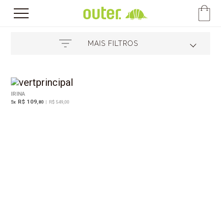
MAIS FILTROS
IRINA
R$ 109
5
x
,80
|
R$ 549,00