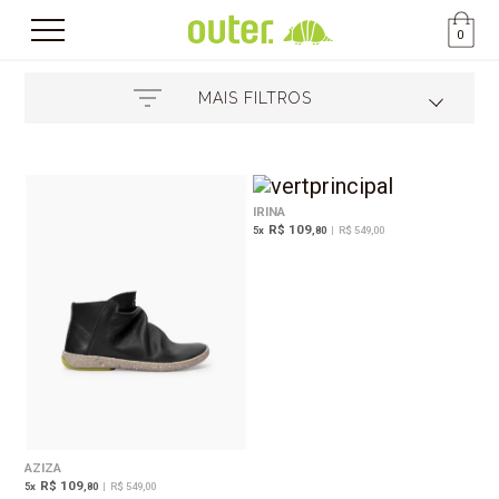
0
MAIS FILTROS
IRINA
R$ 109
5
x
,80
|
R$ 549,00
AZIZA
R$ 109
5
x
,80
|
R$ 549,00