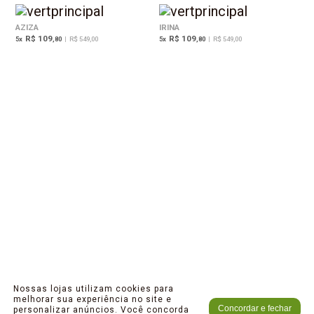
AZIZA
IRINA
R$ 109
R$ 109
5
x
,80
|
R$ 549,00
5
x
,80
|
R$ 549,00
Nossas lojas utilizam cookies para
melhorar sua experiência no site e
Concordar e fechar
personalizar anúncios. Você concorda