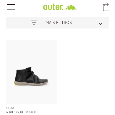
MAIS FILTROS
AZIZA
R$ 109
5
x
,80
|
R$ 549,00