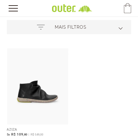
MAIS FILTROS
AZIZA
R$ 109
5
x
,80
|
R$ 549,00