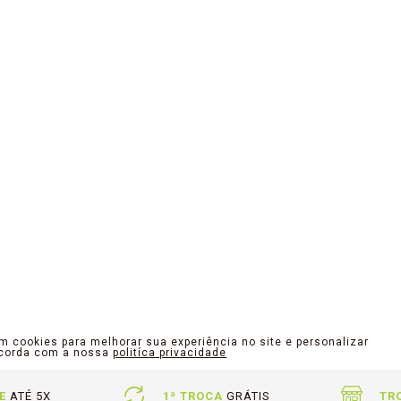
am cookies para melhorar sua experiência no site e personalizar
ncorda com a nossa
politíca privacidade
E
ATÉ 5X
1ª TROCA
GRÁTIS
TR